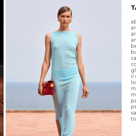
T
a
a
a
a
b
bu
ca
c
g
i
l
m
m
p
p
s
t