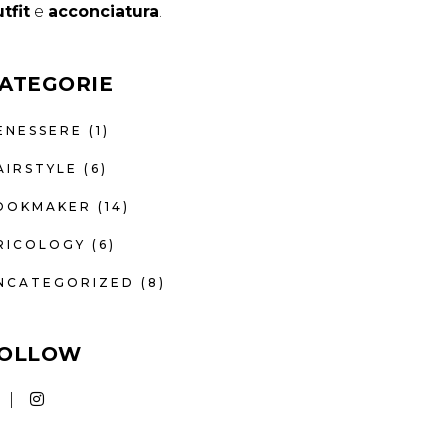
tfit
e
acconciatura
.
ATEGORIE
ENESSERE
(1)
AIRSTYLE
(6)
OOKMAKER
(14)
RICOLOGY
(6)
NCATEGORIZED
(8)
OLLOW