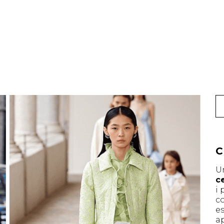
C
U
ce
i 
co
es
a