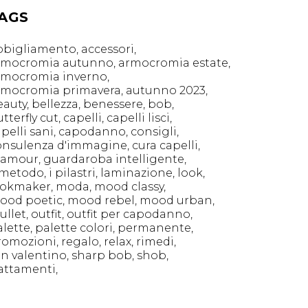
AGS
bbigliamento
accessori
rmocromia autunno
armocromia estate
rmocromia inverno
rmocromia primavera
autunno 2023
eauty
bellezza
benessere
bob
tterfly cut
capelli
capelli lisci
pelli sani
capodanno
consigli
onsulenza d'immagine
cura capelli
lamour
guardaroba intelligente
l metodo
i pilastri
laminazione
look
ookmaker
moda
mood classy
ood poetic
mood rebel
mood urban
ullet
outfit
outfit per capodanno
alette
palette colori
permanente
romozioni
regalo
relax
rimedi
an valentino
sharp bob
shob
rattamenti