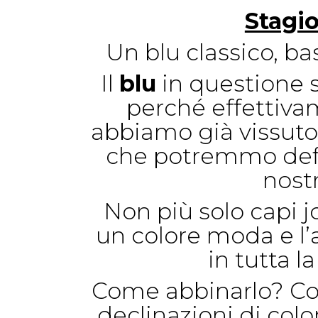
Stagi
Un blu classico, ba
Il
blu
in questione 
perché effettiva
abbiamo già vissuto,
che potremmo defin
nost
Non più solo capi jo
un colore moda e l’al
in tutta l
Come abbinarlo? Co
declinazioni di colo