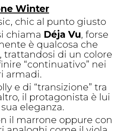
one Winter
sic, chic al punto giusto
si chiama
Déja Vu
, forse
mente è qualcosa che
 trattandosi di un colore
ire “continuativo” nei
ri armadi.
lly e di “transizione” tra
tro, il protagonista è lui
a sua eleganza.
n il marrone oppure con
ri analoghi come il viola.