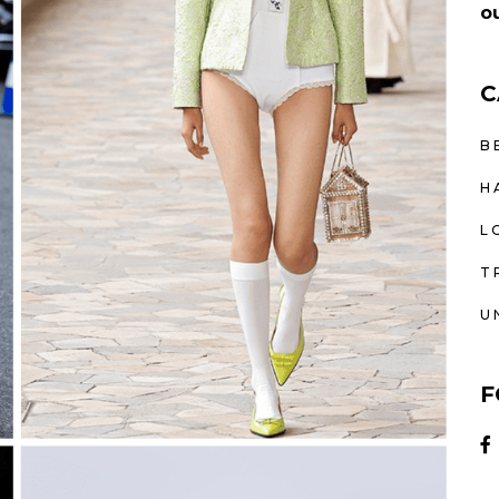
ou
C
B
H
L
T
U
F