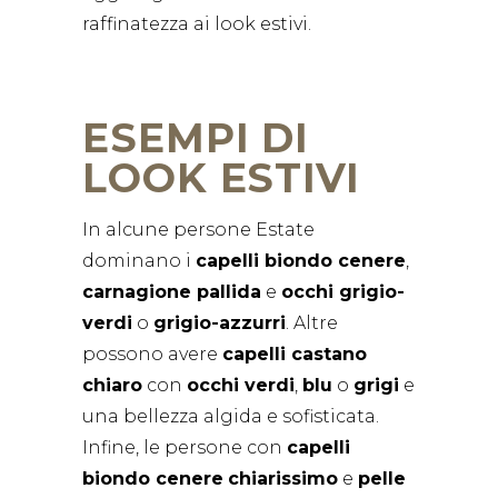
raffinatezza ai look estivi.
ESEMPI DI
LOOK ESTIVI
In alcune persone Estate
dominano i
capelli biondo cenere
,
carnagione pallida
e
occhi grigio-
verdi
o
grigio-azzurri
. Altre
possono avere
capelli castano
chiaro
con
occhi verdi
,
blu
o
grigi
e
una bellezza algida e sofisticata.
Infine, le persone con
capelli
biondo cenere
chiarissimo
e
pelle