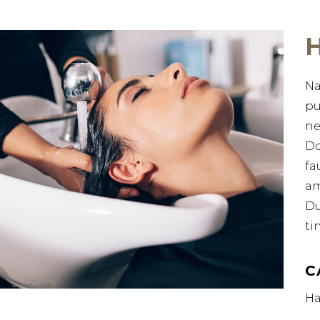
Na
pu
ne
Do
fa
am
Du
ti
C
Ha