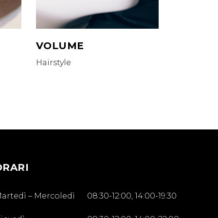
VOLUME
Hairstyle
ORARI
artedì – Mercoledì
08:30-12:00, 14:00-19:30