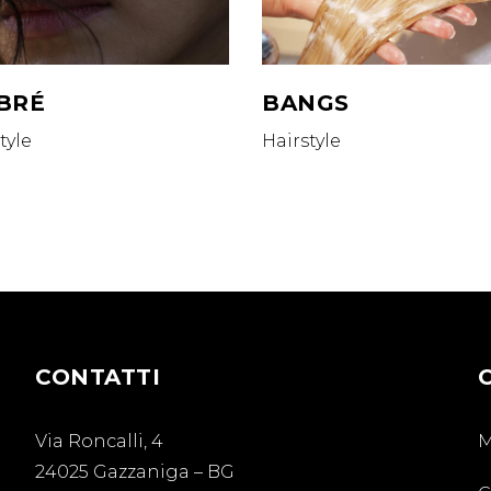
BRÉ
BANGS
tyle
Hairstyle
CONTATTI
Via Roncalli, 4
M
24025 Gazzaniga – BG